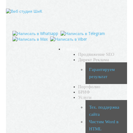
Главная
Продвижение SEO
Директ Реклама
Гарантируем
результат
Портфолио
БРИФ
Услуги
Тех. поддержка
сайта
Чистим Word в
HTML