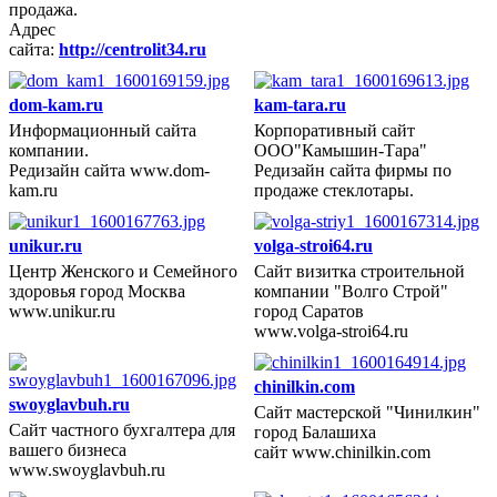
продажа.
Адрес
сайта:
http://centrolit34.ru
dom-kam.ru
kam-tara.ru
Информационный сайта
Корпоративный сайт
компании.
ООО"Камышин-Тара"
2014 год
Редизайн сайта www.dom-
Редизайн сайта фирмы по
kam.ru
продаже стеклотары.
unikur.ru
volga-stroi64.ru
Центр Женского и Семейного
Сайт визитка строительной
здоровья город Москва
компании "Волго Строй"
2014 год
www.unikur.ru
город Саратов
www.volga-stroi64.ru
chinilkin.com
swoyglavbuh.ru
Сайт мастерской "Чинилкин"
Сайт частного бухгалтера для
город Балашиха
2013 год
вашего бизнеса
сайт www.chinilkin.com
www.swoyglavbuh.ru