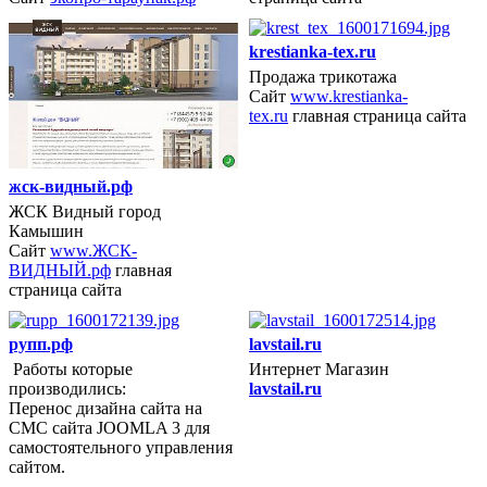
krestianka-tex.ru
Продажа трикотажа
Сайт
www.krestianka-
2017 год
tex.ru
главная страница сайта
жск-видный.рф
ЖСК Видный город
Камышин
Сайт
www.ЖСК-
ВИДНЫЙ.рф
главная
страница сайта
рупп.рф
lavstail.ru
Работы которые
Интернет Магазин
производились:
lavstail.ru
2017 год
Перенос дизайна сайта на
СМС сайта JOOMLA 3 для
самостоятельного управления
сайтом.