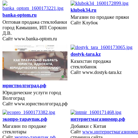
klubok34.ru
banka-optom.ru
Магазин по продаже пряжи
Оптовая продажа стеклобанки
Сайт Клубок
2018 год
город Камышин, ИП Сорокин
Д.В.
Сайт www.banka-optom.ru
dostyk-tara.kz
Казахстан продажа
стеклобанок
2018 год
Сайт www.dostyk-tara.kz
юристволгоград.рф
Юридические услуги город
Волгоград
Сайт www.юристволгоград.рф
экопро-тараупак.рф
интернетмагазинмир.рф
Магазин по продаже
Добавки с Китая
стеклотары
Сайт
www.интернетмагазинми
2017 год
Сайт
экопро-тараупак.рф
страница сайта