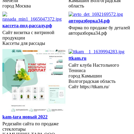
Мебели
Камышин Волгоградская
город Москва
область
авторазборка34.рф
кассета-под-рассаду.рф
Фирма по продаже бу деталей
Сайт визитка с витриной
авторазборка34.рф
2022 год
продукции
Кассеты для рассады
ttkam.ru
Сайт клуба Настольного
Тенниса
2021 год
город Камышин
Волгоградская область
Сайт https://ttkam.ru/
kam-tara новый 2022
Редизайн сайта по продаже
стеклотары