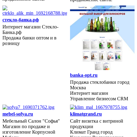
стекло-банка.рф
Интернет магазин Стекло-
Банка.рф
Продажа банки оптом и в
розницу
2023 год
banka-opt.ru
Продажа стеклобанки город
Москва
Интернет магазин
Управление бизнесом CRM
mebel-sofya.ru
klimatgrand.ru
Мебельный Салон "Софья"
Сайт визитка с витриной
Магазин по продаже и
продукции
2022 год
изготовление Корпусной
Климат Гранд город