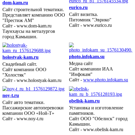
dom-kam.ru
eurico.ru
Сайт строительной тематики.
Сайт визитка.
Представляет компанию ООО
2010 год
Питомник "Эврико"
"Престиж АМ"
Сайт - www.eurico.ru
Сайт - www.dom-kam.ru
Таунхаусы на металургов
город Камышин.
photo.infokam.su
holostyak-kam.ru
Медиа сайт
Свадебный сайт.
2010 год
Сайт компании ИАА
Сайт компании ООО
"Инфокам"
"Холостяк"
Сайт -
www.photo.infokam.su
Сайт - www.holostyak-kam.ru
noy-t.ru
obelisk-kam.ru
Сайт авто тематики.
Пассажирские автоперевозки
Установка и изготовление
2010 год
компании ООО «Ной-Т»
памятников.
Сайт - www.noy-t.ru
Сайт ООО "Обелиск" город
Камышин.
Сайт - www.obelisk-kam.ru