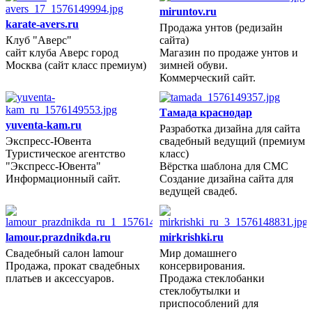
miruntov.ru
karate-avers.ru
Продажа унтов (редизайн
Клуб "Аверс"
сайта)
2012 год
сайт клуба Аверс город
Магазин по продаже унтов и
Москва (сайт класс премиум)
зимней обуви.
Коммерческий сайт.
Тамада краснодар
yuventa-kam.ru
Разработка дизайна для сайта
Экспресс-Ювента
свадебный ведущий (премиум
2012 год
Туристическое агентство
класс)
"Экспресс-Ювента"
Вёрстка шаблона для СМС
Информационный сайт.
Создание дизайна сайта для
ведущей свадеб.
lamour.prazdnikda.ru
mirkrishki.ru
Свадебный салон lamour
Мир домашнего
2012 год
Продажа, прокат свадебных
консервирования.
платьев и аксессуаров.
Продажа стеклобанки
стеклобутылки и
приспособлений для