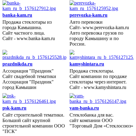
banka-kam.ru
perevozka-kam.ru
Продажа стеклотары из
Авто перевозки
2009 год
города Камышина.
Сайт- www.perevozka-kam.ru
Сайт частного лица.
Авто перевозка грузов по
Сайт - www.banka-kam.ru
городу Камышину и по
России.
prazdnikda.ru
kamyshintara.ru
Асcоциация "Праздник"
Продажа стеклотары.
2009 год
Сайт свадебной тематики
Сайт компании по продаже
Асcоциация "Праздник"
стеклотары через интернет.
город Камышин
Сайт - www.kamyshintara.ru
psk-kam.ru
vam-banka.ru
Сайт строительной тематики.
Стеклобанка для вас.
2009 год
Большой сайт крупной
сайт компании ООО
строительной компании ООО
"Торговый Дом «Стеклосоюз»
"ПСК"