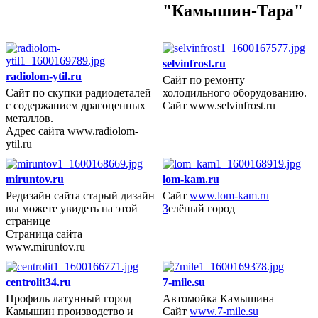
"Камышин-Тара"
selvinfrost.ru
radiolom-ytil.ru
Сайт по ремонту
Сайт по скупки радиодеталей
холодильного оборудованию.
2014 год
с содержанием драгоценных
Сайт www.selvinfrost.ru
металлов.
Адрес сайта www.radiolom-
ytil.ru
miruntov.ru
lom-kam.ru
Редизайн сайта старый дизайн
Сайт
www.lom-kam.ru
вы можете увидеть на этой
З
елёный город
2014 год
странице
Страница сайта
www.miruntov.ru
centrolit34.ru
7-mile.su
Профиль латунный город
Автомойка Камышина
Камышин производство и
Сайт
www.7-mile.su
2014 год