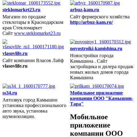
steklomarket23.ru
arbuz-kam.ru
Магазин по продаже
Сайт фермерского хозяйства
стеклотары в Краснодарском
http://arbuz-kam.ru/
2016 год
края Стекломаркет
Сайт
www.steklomarket23.ru
novostroiki-kamishina.ru
vlasovlife.ru
Новостройки города
Сайт компании Власов Лайф
Камышина . Сайт
2015 год
vlasovlife.ru
застройщика и дилера продаж
новых жилых домов города
Камышина
ss34.ru
Мобильное приложение
компании ООО "Камышин-
Автозвук город Камышин
Тара"
установка профессионального
авто звука, установка
Мобильное
шумоизоляции.
2015 год
приложение
компании ООО