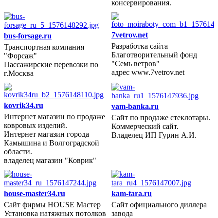
консервирования.
7vetrov.net
bus-forsage.ru
Разработка сайта
Транспортная компания
2011 год
Благотворительный фонд
"Форсаж"
"Семь ветров"
Пассажирские перевозки по
адрес www.7vetrov.net
г.Москва
kovrik34.ru
vam-banka.ru
Интернет магазин по продаже
Сайт по продаже стеклотары.
2011 год
ковровых изделий.
Коммерческий сайт.
Интернет магазин города
Владелец ИП Гурин А.И.
Камышина и Волгоградской
области.
владелец магазин "Коврик"
house-master34.ru
kam-tara.ru
Сайт фирмы HOUSE Мастер
Сайт официального диллера
2010 год
Установка натяжных потолков
завода