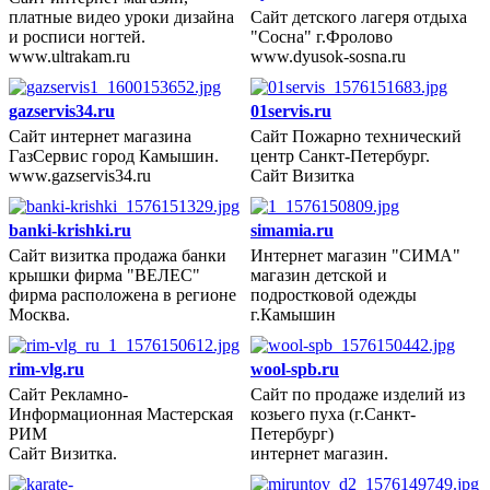
платные видео уроки дизайна
Сайт детского лагеря отдыха
2013 год
и росписи ногтей.
"Сосна" г.Фролово
www.ultrakam.ru
www.dyusok-sosna.ru
gazservis34.ru
01servis.ru
Сайт интернет магазина
Сайт Пожарно технический
ГазСервис город Камышин.
центр Санкт-Петербург.
2013 год
www.gazservis34.ru
Сайт Визитка
banki-krishki.ru
simamia.ru
Сайт визитка продажа банки
Интернет магазин "СИМА"
крышки фирма "ВЕЛЕС"
магазин детской и
2012 год
фирма расположена в регионе
подростковой одежды
Москва.
г.Камышин
rim-vlg.ru
wool-spb.ru
Сайт Рекламно-
Сайт по продаже изделий из
Информационная Мастерская
козьего пуха (г.Санкт-
2012 год
РИМ
Петербург)
Сайт Визитка.
интернет магазин.