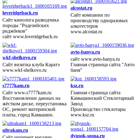
alcostat.ru
loveridgeback.ru
Сайт компании по
Сайт кинолога разводчика
производству одноразовых
2013 год
породы "Родезийских
алкотестеров
риджбеков"
www.alcostat.ru
сайт www.loveridgeback.ru
avto-banya.ru
wkf-shelkovo.ru
сайт www.avto-banya.ru
Сайт визитка клуба Каратэ
Главная страница сайта "Авто
2013 год
www.wkf-shelkovo.ru
баня"
s7777kam.ru
ksz.ru
Сайт www.s7777kam.ru
Главная страница сайта
Восстановление данных на
Камышинский Стеклотарный
2013 год
жёстком диске, переустановка
Завод
ОС, ремонт материнской
Производство стеклотары
платы, город Камышин.
www.ksz.ru
ultrakam.ru
dyusok-sosna.ru
Сайт интернет магазин,