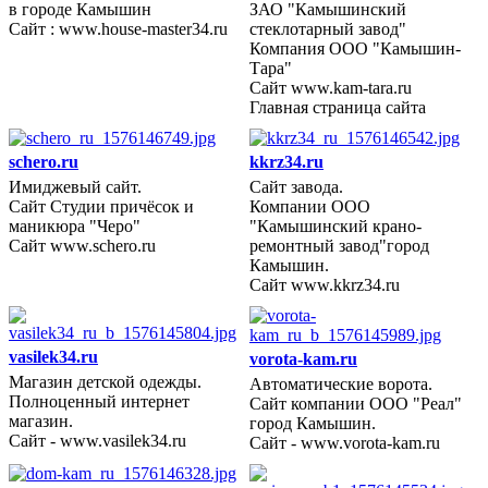
в городе Камышин
ЗАО "Камышинский
Сайт : www.house-master34.ru
стеклотарный завод"
Компания ООО "Камышин-
Тара"
Сайт www.kam-tara.ru
Главная страница сайта
schero.ru
kkrz34.ru
Имиджевый сайт.
Сайт завода.
Сайт Студии причёсок и
Компании ООО
2010 год
маникюра "Черо"
"Камышинский крано-
Сайт www.schero.ru
ремонтный завод"город
Камышин.
Сайт www.kkrz34.ru
vasilek34.ru
vorota-kam.ru
Магазин детской одежды.
Автоматические ворота.
2010 год
Полноценный интернет
Сайт компании ООО "Реал"
магазин.
город Камышин.
Сайт - www.vasilek34.ru
Сайт - www.vorota-kam.ru