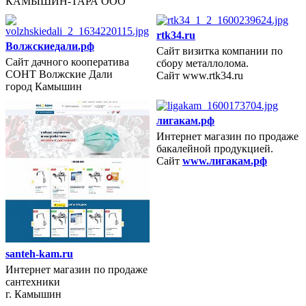
КАМЫШИН-ТАРА ООО
rtk34.ru
Волжскиедали.рф
Сайт визитка компании по
Сайт дачного кооператива
сбору металлолома.
2020 год
СОНТ Волжские Дали
Сайт www.rtk34.ru
город Камышин
лигакам.рф
Интернет магазин по продаже
бакалейной продукцией.
2019 год
Сайт
www.лигакам.рф
santeh-kam.ru
Интернет магазин по продаже
сантехники
г. Камышин